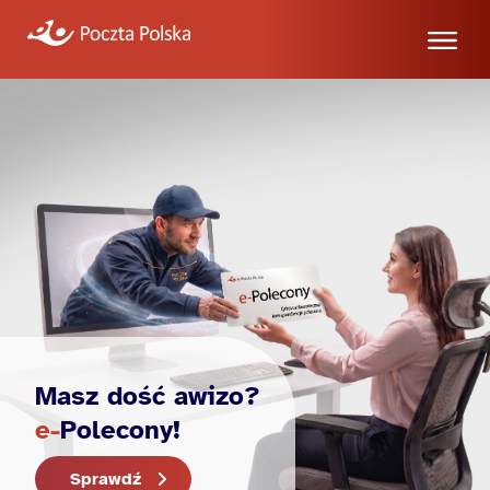
Masz dość awizo?
e-
Polecony!
Sprawdź