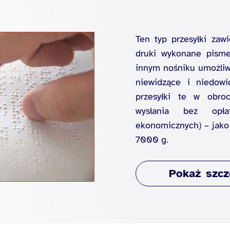
Ten typ przesyłki zaw
druki wykonane pism
innym nośniku umożliw
niewidzące i niedowi
przesyłki te w obro
wysłania bez opła
ekonomicznych) – jako 
7000 g.
szcz