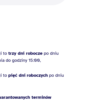
gi to
trzy dni robocze
po dniu
ia do godziny 15:00,
gi to
pięć dni
roboczych
po dniu
gwarantowanych terminów