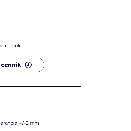
rz cennik.
 cennik
olerancją +/-2 mm