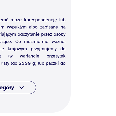
ierać może korespondencję lub
em wypukłym albo zapisane na
iającym odczytanie przez osoby
dzące. Co niezmiernie ważne,
cie krajowym przyjmujemy do
t (w wariancie przesyłek
listy (do 2000 g) lub paczki do
egóły