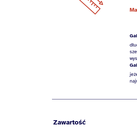
Ma
Ga
dłu
sze
wys
Ga
jeż
naj
Zawartość