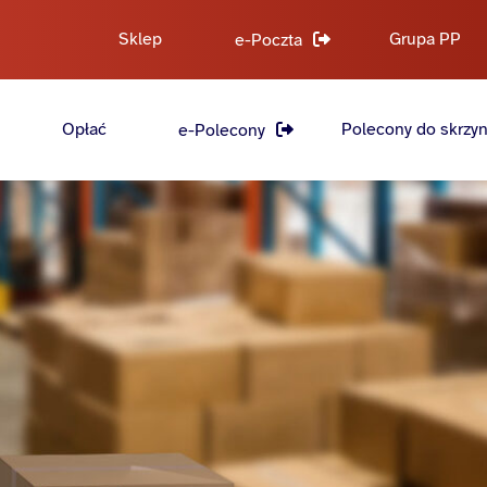
Sklep
Grupa PP
e-Poczta
Opłać
Polecony do skrzyn
e-Polecony