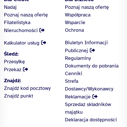
Nadaj
Poznaj naszą ofertę
Poznaj naszą ofertę
Współpraca
Filatelistyka
Wsparcie
Ochrona
Nieruchomości
Biuletyn Informacji
Kalkulator usług
Publicznej
Śledź:
Regulaminy
Przesyłkę
Dokumenty do pobrania
Przekaz
Cenniki
Znajdź:
Strefa
Znajdź kod pocztowy
Dostawcy/Wykonawcy
Znajdź punkt
Reklamacje
Sprzedaż składników
majątku
Deklaracja dostępności