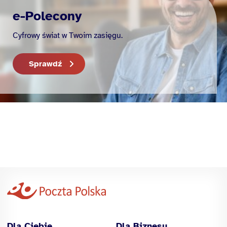
e-Polecony
Cyfrowy świat w Twoim zasięgu.
Sprawdź
Dla Ciebie
Dla Biznesu