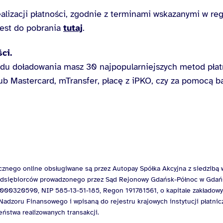
ealizacji płatności, zgodnie z terminami wskazanymi w re
jest do pobrania
tutaj
.
ci.
du doładowania masz 30 najpopularniejszych metod płatn
 lub Mastercard, mTransfer, płacę z iPKO, czy za pomocą 
ycznego online obsługiwane są przez Autopay Spółka Akcyjna z siedzibą
rzedsiębiorców prowadzonego przez Sąd Rejonowy Gdańsk-Północ w Gdań
0320590, NIP 585-13-51-185, Regon 191781561, o kapitale zakładowy
adzoru Finansowego i wpisaną do rejestru krajowych instytucji płatn
ństwa realizowanych transakcji.