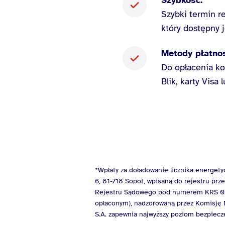
Szybkość.
Szybki termin r
który dostępny 
Metody płatnoś
Do opłacenia ko
Blik, karty Visa
*Wpłaty za doładowanie licznika energet
6, 81-718 Sopot, wpisaną do rejestru p
Rejestru Sądowego pod numerem KRS 000
opłaconym), nadzorowaną przez Komisję N
S.A. zapewnia najwyższy poziom bezpiecze