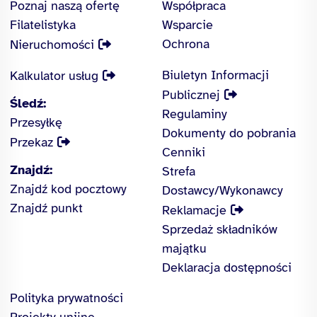
Poznaj naszą ofertę
Współpraca
Filatelistyka
Wsparcie
Ochrona
Nieruchomości
Biuletyn Informacji
Kalkulator usług
Publicznej
Śledź:
Regulaminy
Przesyłkę
Dokumenty do pobrania
Przekaz
Cenniki
Znajdź:
Strefa
Znajdź kod pocztowy
Dostawcy/Wykonawcy
Znajdź punkt
Reklamacje
Sprzedaż składników
majątku
Deklaracja dostępności
Polityka prywatności