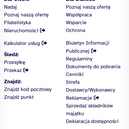
Nadaj
Poznaj naszą ofertę
Poznaj naszą ofertę
Współpraca
Filatelistyka
Wsparcie
Ochrona
Nieruchomości
Biuletyn Informacji
Kalkulator usług
Publicznej
Śledź:
Regulaminy
Przesyłkę
Dokumenty do pobrania
Przekaz
Cenniki
Znajdź:
Strefa
Znajdź kod pocztowy
Dostawcy/Wykonawcy
Znajdź punkt
Reklamacje
Sprzedaż składników
majątku
Deklaracja dostępności